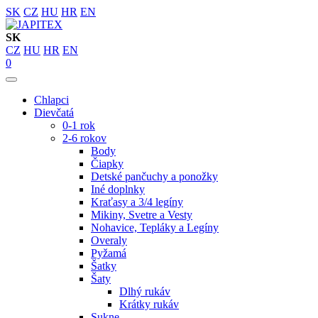
SK
CZ
HU
HR
EN
SK
CZ
HU
HR
EN
0
Chlapci
Dievčatá
0-1 rok
2-6 rokov
Body
Čiapky
Detské pančuchy a ponožky
Iné doplnky
Kraťasy a 3/4 legíny
Mikiny, Svetre a Vesty
Nohavice, Tepláky a Legíny
Overaly
Pyžamá
Šatky
Šaty
Dlhý rukáv
Krátky rukáv
Sukne