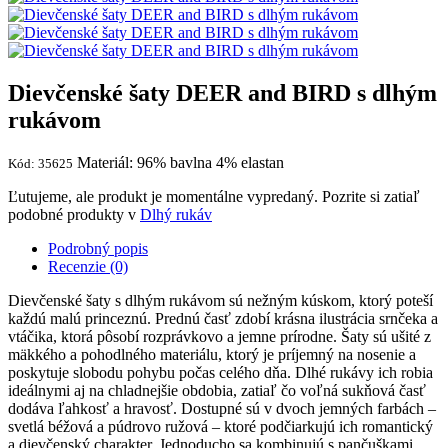
Dievčenské šaty DEER and BIRD s dlhým
rukávom
Materiál: 96% bavlna 4% elastan
Kód: 35625
Ľutujeme, ale produkt je momentálne vypredaný. Pozrite si zatiaľ
podobné produkty v
Dlhý rukáv
Podrobný popis
Recenzie (0)
Dievčenské šaty s dlhým rukávom sú nežným kúskom, ktorý poteší
každú malú princeznú. Prednú časť zdobí krásna ilustrácia srnčeka a
vtáčika, ktorá pôsobí rozprávkovo a jemne prírodne. Šaty sú ušité z
mäkkého a pohodlného materiálu, ktorý je príjemný na nosenie a
poskytuje slobodu pohybu počas celého dňa. Dlhé rukávy ich robia
ideálnymi aj na chladnejšie obdobia, zatiaľ čo voľná sukňová časť
dodáva ľahkosť a hravosť. Dostupné sú v dvoch jemných farbách –
svetlá béžová a púdrovo ružová – ktoré podčiarkujú ich romantický
a dievčenský charakter. Jednoducho sa kombinujú s pančuškami