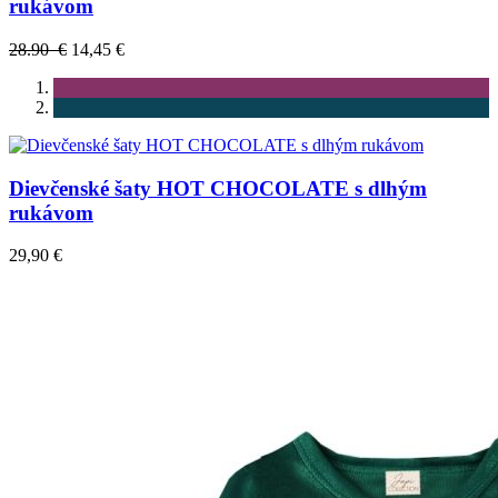
rukávom
28.90 €
14,45 €
Dievčenské šaty HOT CHOCOLATE s dlhým
rukávom
29,90 €