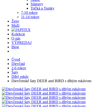
Súpravy
Tričká a Tuniky
7-10 rokov
11-14 rokov
Ženy
Muži
Kolekcie
O nás
VÝPREDAJ
Blog
Úvod
Dievčatá
2-6 rokov
Šaty
Dlhý rukáv
Dievčenské šaty DEER and BIRD s dlhým rukávom