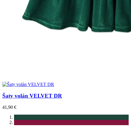
Šaty volán VELVET DR
41,90 €