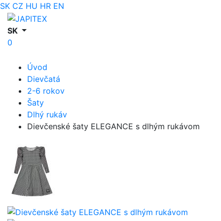
SK
CZ
HU
HR
EN
SK
0
Úvod
Dievčatá
2-6 rokov
Šaty
Dlhý rukáv
Dievčenské šaty ELEGANCE s dlhým rukávom