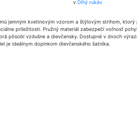
v
Dlhý rukáv
ú jemným kvetinovým vzorom a štýlovým strihom, ktorý pr
ciálne príležitosti. Pružný materiál zabezpečí voľnosť poh
ktorá pôsobí vzdušne a dievčensky. Dostupné v dvoch výraz
el je ideálnym doplnkom dievčenského šatníka.