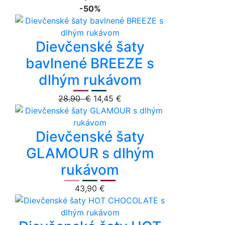
-50%
Dievčenské šaty
bavlnené BREEZE s
dlhým rukávom
28.90 €
14,45 €
Dievčenské šaty
GLAMOUR s dlhým
rukávom
43,90 €