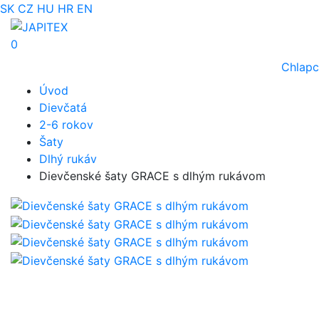
SK
CZ
HU
HR
EN
0
Chlapc
Úvod
Dievčatá
2-6 rokov
Šaty
Dlhý rukáv
Dievčenské šaty GRACE s dlhým rukávom