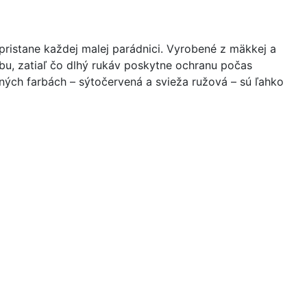
istane každej malej parádnici. Vyrobené z mäkkej a
ybu, zatiaľ čo dlhý rukáv poskytne ochranu počas
ných farbách – sýtočervená a svieža ružová – sú ľahko