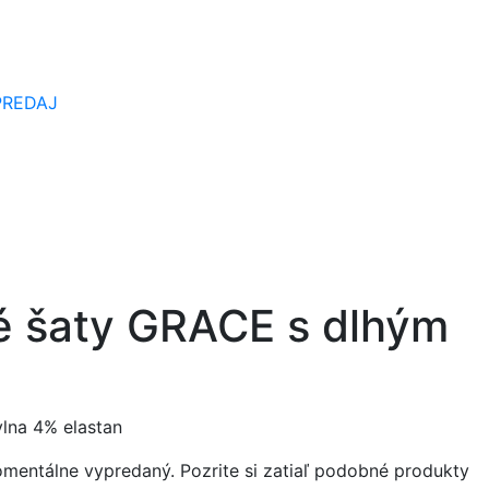
PREDAJ
é šaty GRACE s dlhým
lna 4% elastan
omentálne vypredaný. Pozrite si zatiaľ podobné produkty