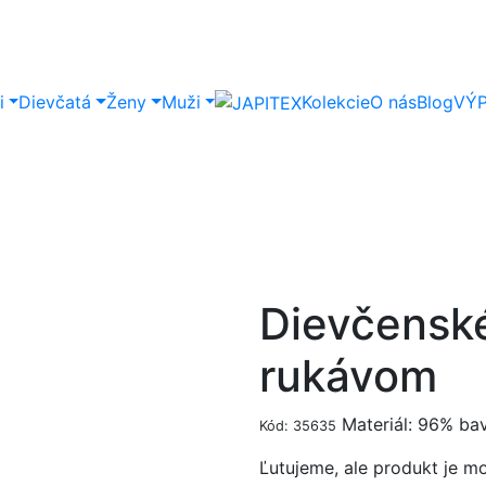
i
Dievčatá
Ženy
Muži
Kolekcie
O nás
Blog
VÝ
Dievčensk
rukávom
Materiál: 96% bav
Kód: 35635
Ľutujeme, ale produkt je m