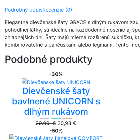
Podrobný popis
Recenzie (0)
Elegantné dievčenské šaty GRACE s dlhým rukávom zaujm
pohodlnej látky, sú ideálne na každodenné nosenie aj špe
chladnejších dní. Šaty majú mierne rozšírenú sukničku, 
kombinovateľné s pančuškami alebo legínami. Tento mod
Podobné produkty
-30%
Dievčenské šaty
bavlnené UNICORN s
dlhým rukávom
29.90 €
20,93 €
-50%