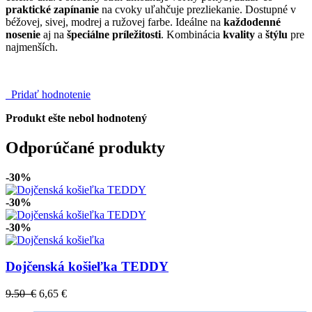
praktické zapínanie
na cvoky uľahčuje prezliekanie. Dostupné v
béžovej, sivej, modrej a ružovej farbe. Ideálne na
každodenné
nosenie
aj na
špeciálne príležitosti
. Kombinácia
kvality
a
štýlu
pre
najmenších.
Pridať hodnotenie
Produkt ešte nebol hodnotený
Odporúčané produkty
-30%
-30%
-30%
Dojčenská košieľka TEDDY
9.50 €
6,65 €