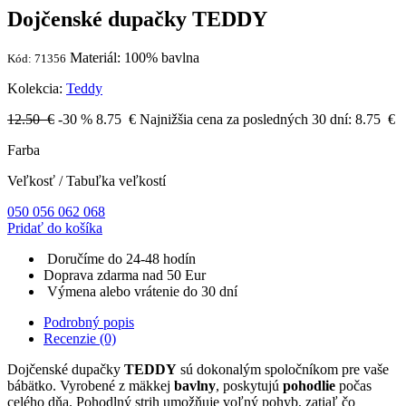
Dojčenské dupačky TEDDY
Materiál: 100% bavlna
Kód: 71356
Kolekcia:
Teddy
12.50 €
-30 %
8.75
€
Najnižšia cena za posledných 30 dní:
8.75
€
Farba
Veľkosť
/
Tabuľka veľkostí
050
056
062
068
Pridať do košíka
Doručíme do 24-48 hodín
Doprava zdarma nad 50 Eur
Výmena alebo vrátenie do 30 dní
Podrobný popis
Recenzie (0)
Dojčenské dupačky
TEDDY
sú dokonalým spoločníkom pre vaše
bábätko. Vyrobené z mäkkej
bavlny
, poskytujú
pohodlie
počas
celého dňa. Pohodlný strih umožňuje voľný pohyb, zatiaľ čo