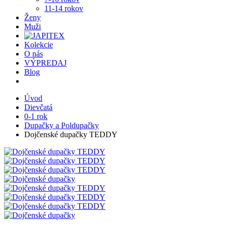
11-14 rokov
Ženy
Muži
Kolekcie
O nás
VÝPREDAJ
Blog
Úvod
Dievčatá
0-1 rok
Dupačky a Poldupačky
Dojčenské dupačky TEDDY