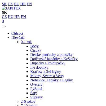
SK
CZ
HU
HR
EN
SK
CZ
HU
HR
EN
0
Chlapci
Dievčatá
0-1 rok
Body
Čiapky
Detské pančuchy a ponožky
Dojčenské kabátiky a Košieľky
Dupačky a Poldupačky
Iné doplnky
Kraťasy a 3/4 legíny
Mikiny, Svetre a Vesty
Nohavice, Tepláky a Legíny
Overaly
Pyžamá
Šaty
Súpravy
2-6 rokov
7-10 rokov