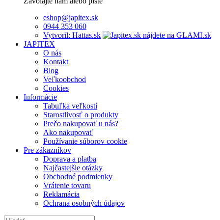
Zavolajte nám alebo píšte
eshop@japitex.sk
0944 353 060
Vytvoril: Hattas.sk
JAPITEX
O nás
Kontakt
Blog
Veľkoobchod
Cookies
Informácie
Tabuľka veľkostí
Starostlivosť o produkty
Prečo nakupovať u nás?
Ako nakupovať
Používanie súborov cookie
Pre zákazníkov
Doprava a platba
Najčastejšie otázky
Obchodné podmienky
Vrátenie tovaru
Reklamácia
Ochrana osobných údajov