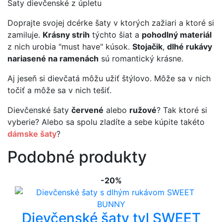
Šaty dievčenské z úpletu
Doprajte svojej dcérke šaty v ktorých zažiari a ktoré si
zamiluje.
Krásny strih
týchto šiat a
pohodlný materiál
z nich urobia "must have" kúsok.
Stojačik
,
dlhé rukávy
nariasené na ramenách
sú romantický krásne.
Aj jeseň si dievčatá môžu užiť štýlovo. Môže sa v nich
točiť a môže sa v nich tešiť.
Dievčenské šaty
červené
alebo
ružové
? Tak ktoré si
vyberie? Alebo sa spolu zladíte a sebe kúpite takéto
dámske šaty
?
Podobné produkty
-20%
Dievčenské šaty tyl SWEET