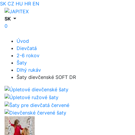
SK
CZ
HU
HR
EN
SK
0
Úvod
Dievčatá
2-6 rokov
Šaty
Dlhý rukáv
Šaty dievčenské SOFT DR