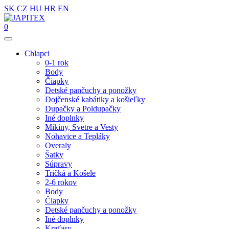
SK
CZ
HU
HR
EN
0
Chlapci
0-1 rok
Body
Čiapky
Detské pančuchy a ponožky
Dojčenské kabátiky a košieľky
Dupačky a Poldupačky
Iné doplnky
Mikiny, Svetre a Vesty
Nohavice a Tepláky
Overaly
Šatky
Súpravy
Tričká a Košele
2-6 rokov
Body
Čiapky
Detské pančuchy a ponožky
Iné doplnky
Kraťasy