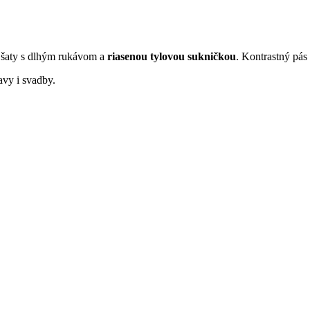
é šaty s dlhým rukávom a
riasenou tylovou sukničkou
. Kontrastný pás 
avy i svadby.