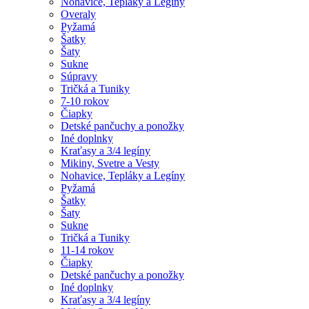
Nohavice, Tepláky a Legíny
Overaly
Pyžamá
Šatky
Šaty
Sukne
Súpravy
Tričká a Tuniky
7-10 rokov
Čiapky
Detské pančuchy a ponožky
Iné doplnky
Kraťasy a 3/4 legíny
Mikiny, Svetre a Vesty
Nohavice, Tepláky a Legíny
Pyžamá
Šatky
Šaty
Sukne
Tričká a Tuniky
11-14 rokov
Čiapky
Detské pančuchy a ponožky
Iné doplnky
Kraťasy a 3/4 legíny