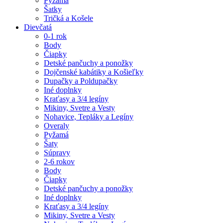
Pyžamá
Šatky
Tričká a Košele
Dievčatá
0-1 rok
Body
Čiapky
Detské pančuchy a ponožky
Dojčenské kabátiky a Košieľky
Dupačky a Poldupačky
Iné doplnky
Kraťasy a 3/4 legíny
Mikiny, Svetre a Vesty
Nohavice, Tepláky a Legíny
Overaly
Pyžamá
Šaty
Súpravy
2-6 rokov
Body
Čiapky
Detské pančuchy a ponožky
Iné doplnky
Kraťasy a 3/4 legíny
Mikiny, Svetre a Vesty