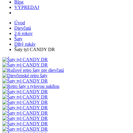
Blog
VÝPREDAJ
Úvod
Dievčatá
2-6 rokov
Šaty
Dlhý rukáv
Šaty tyl CANDY DR