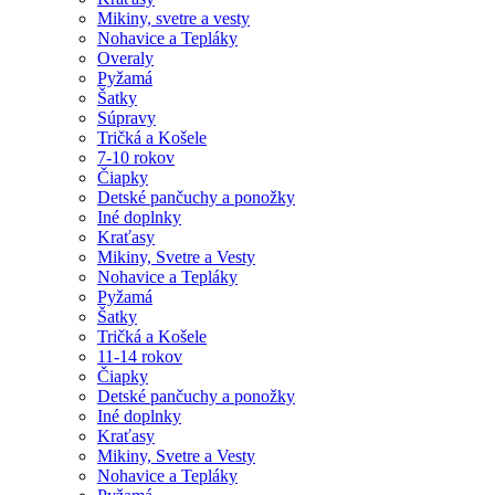
Mikiny, svetre a vesty
Nohavice a Tepláky
Overaly
Pyžamá
Šatky
Súpravy
Tričká a Košele
7-10 rokov
Čiapky
Detské pančuchy a ponožky
Iné doplnky
Kraťasy
Mikiny, Svetre a Vesty
Nohavice a Tepláky
Pyžamá
Šatky
Tričká a Košele
11-14 rokov
Čiapky
Detské pančuchy a ponožky
Iné doplnky
Kraťasy
Mikiny, Svetre a Vesty
Nohavice a Tepláky