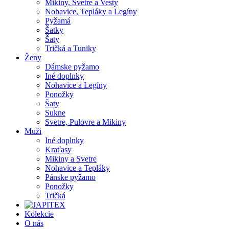
Mikiny, Svetre a Vesty
Nohavice, Tepláky a Legíny
Pyžamá
Šatky
Šaty
Tričká a Tuniky
Ženy
Dámske pyžamo
Iné doplnky
Nohavice a Legíny
Ponožky
Šaty
Sukne
Svetre, Pulovre a Mikiny
Muži
Iné doplnky
Kraťasy
Mikiny a Svetre
Nohavice a Tepláky
Pánske pyžamo
Ponožky
Tričká
Kolekcie
O nás