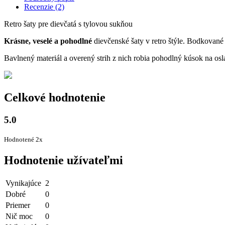
Recenzie (2)
Retro šaty pre dievčatá s tylovou sukňou
Krásne, veselé a pohodlné
dievčenské šaty v retro štýle. Bodkovan
Bavlnený materiál a overený strih z nich robia pohodlný kúsok na osl
Celkové hodnotenie
5.0
Hodnotené 2x
Hodnotenie užívateľmi
Vynikajúce
2
Dobré
0
Priemer
0
Nič moc
0