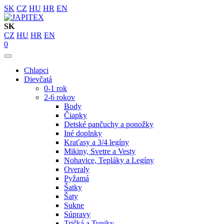
SK
CZ
HU
HR
EN
SK
CZ
HU
HR
EN
0
Chlapci
Dievčatá
0-1 rok
2-6 rokov
Body
Čiapky
Detské pančuchy a ponožky
Iné doplnky
Kraťasy a 3/4 legíny
Mikiny, Svetre a Vesty
Nohavice, Tepláky a Legíny
Overaly
Pyžamá
Šatky
Šaty
Sukne
Súpravy
Tričká a Tuniky