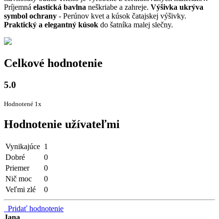
Príjemná
elastická bavlna
neškriabe a zahreje.
Výšivka ukrýva
symbol ochrany
- Perúnov kvet a kúsok čatajskej výšivky.
Praktický a elegantný kúsok
do šatníka malej slečny.
Celkové hodnotenie
5.0
Hodnotené 1x
Hodnotenie užívateľmi
Vynikajúce
1
Dobré
0
Priemer
0
Nič moc
0
Veľmi zlé
0
Pridať hodnotenie
Jana