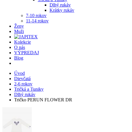
Dlhý rukáv
Krátky rukáv
7-10 rokov
11-14 rokov
Ženy
Muži
Kolekcie
O nás
VÝPREDAJ
Blog
Úvod
Dievčatá
2-6 rokov
Tričká a Tuniky
Dlhý rukáv
Tričko PERUN FLOWER DR